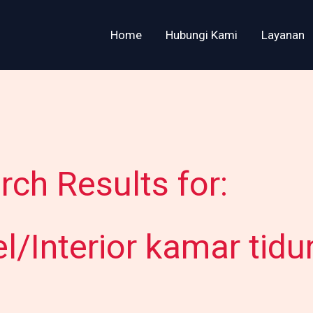
Home
Hubungi Kami
Layanan
rch Results for:
el/Interior kamar tidu