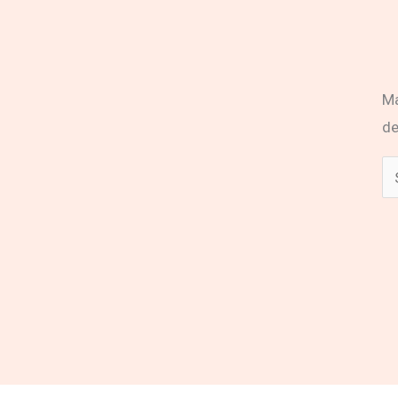
Ma
de
Ca
un